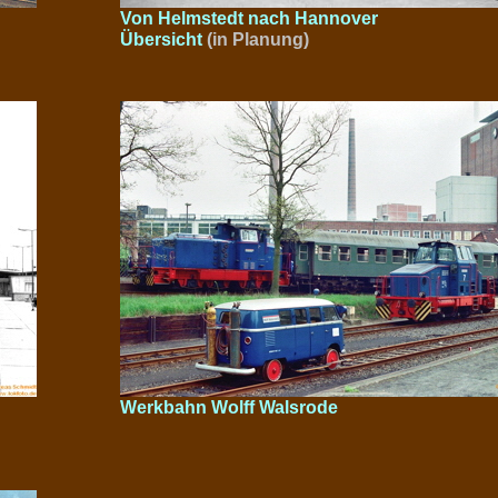
Von Helmstedt nach Hannover
Übersicht
(in Planung)
Werkbahn Wolff Walsrode