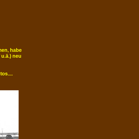
men, habe
u.ä.) neu
os....